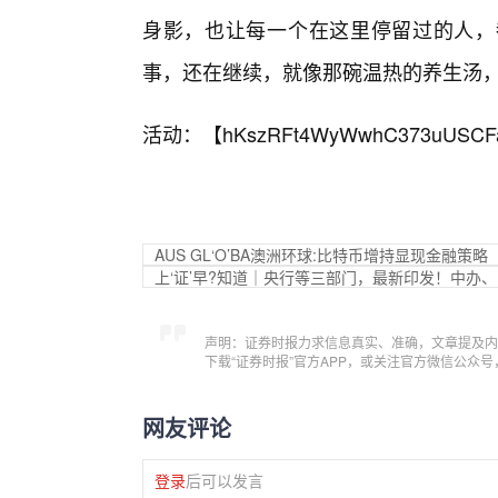
身影，也让每一个在这里停留过的人，
事，还在继续，就像那碗温热的养生汤
活动：【
hKszRFt4WyWwhC373uUSCF
AUS GL‘O’BA
澳洲环球:比特币增持显现金融策略
上‘证’早?知道｜央行等三部门，最新印发！中办
声明：证券时报力求信息真实、准确，文章提及内
下载“证券时报”官方APP，或关注官方微信公众
网友评论
登录
后可以发言